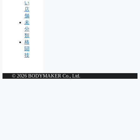
い
店
舗
未
分
類
格
闘
技
© 2026 BODYMAKER Co., Ltd.