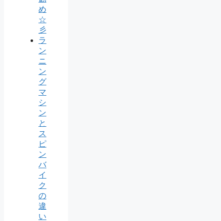
め
☆
彡
ラ
ン
ニ
ン
グ
マ
シ
ン
と
ス
ピ
ン
バ
イ
ク
の
違
い