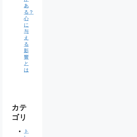
あ
る？
心
に
与
え
る
影
響
と
は
カテ
ゴリ
ト