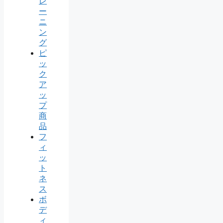
レ
ー
ニ
ン
グ
ピ
ッ
ク
ア
ッ
プ
商
品
フ
ィ
ッ
ト
ネ
ス
ボ
デ
ィ