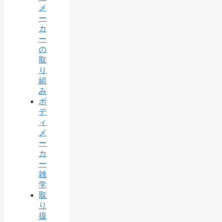
メ
ー
カ
ー
の
取
り
組
み
ボ
デ
ィ
メ
ー
カ
ー
雑
学
取
り
扱