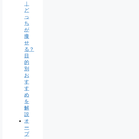
｜
ど
っ
ち
が
痩
せ
る？
目
的
別
お
す
す
め
を
解
説
オ
ー
プ