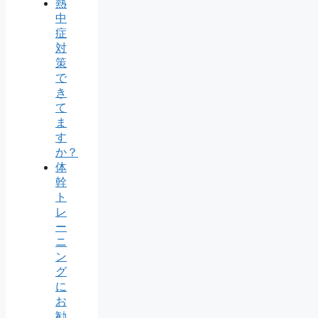
熱
中
症
対
策
で
き
て
ま
す
か？
体
幹
ト
レ
ー
ニ
ン
グ
に
お
勧