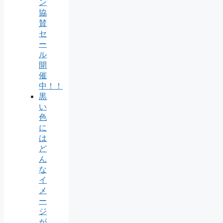
ン
協
賛
セ
ー
ル
開
催
中！！
黒
い
色
に
は
ど
ん
な
イ
メ
ー
ジ
が