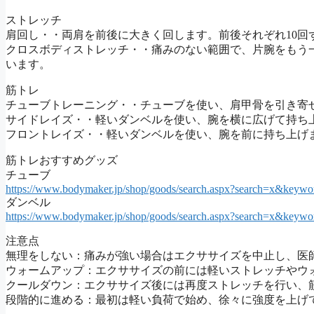
ストレッチ
肩回し・・両肩を前後に大きく回します。前後それぞれ10回
クロスボディストレッチ・・痛みのない範囲で、片腕をもう
います。
筋トレ
チューブトレーニング・・チューブを使い、肩甲骨を引き寄せ
サイドレイズ・・軽いダンベルを使い、腕を横に広げて持ち上
フロントレイズ・・軽いダンベルを使い、腕を前に持ち上げま
筋トレおすすめグッズ
チューブ
https://www.bodymaker.jp/shop/goods/search.aspx?search=x
ダンベル
https://www.bodymaker.jp/shop/goods/search.aspx?search=x&
注意点
無理をしない：痛みが強い場合はエクササイズを中止し、医
ウォームアップ：エクササイズの前には軽いストレッチやウ
クールダウン：エクササイズ後には再度ストレッチを行い、
段階的に進める：最初は軽い負荷で始め、徐々に強度を上げ