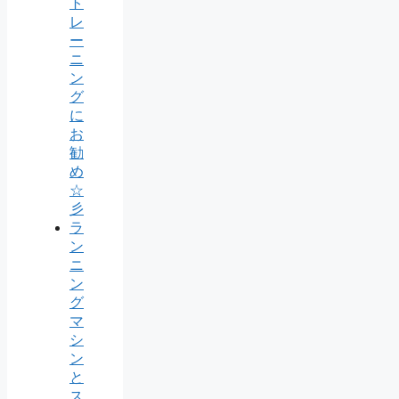
ト
レ
ー
ニ
ン
グ
に
お
勧
め
☆
彡
ラ
ン
ニ
ン
グ
マ
シ
ン
と
ス