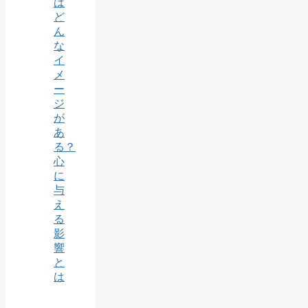
は
ど
ん
な
イ
メ
ー
ジ
が
あ
る？
心
に
与
え
る
影
響
と
は