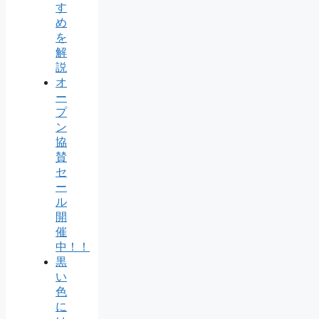
す
め
を
解
説
オ
ー
プ
ン
協
賛
セ
ー
ル
開
催
中！！
黒
い
色
に