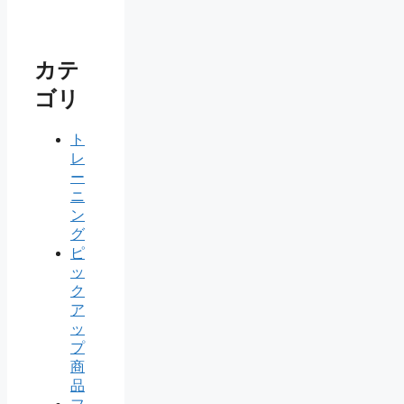
カテ
ゴリ
ト
レ
ー
ニ
ン
グ
ピ
ッ
ク
ア
ッ
プ
商
品