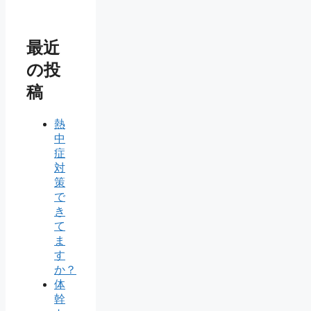
最近
の投
稿
熱
中
症
対
策
で
き
て
ま
す
か？
体
幹