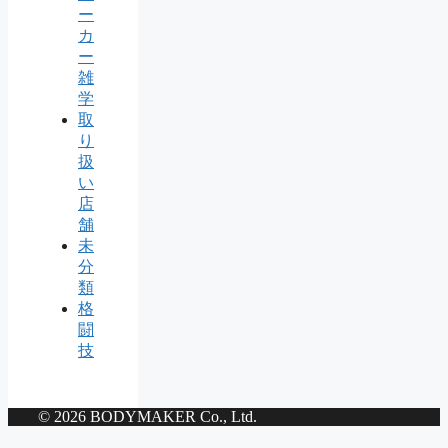
ー
カ
ー
雑
学
取
り
扱
い
店
舗
未
分
類
格
闘
技
© 2026 BODYMAKER Co., Ltd.