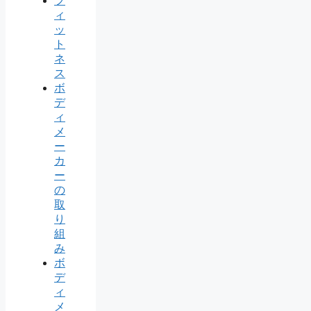
フ
ィ
ッ
ト
ネ
ス
ボ
デ
ィ
メ
ー
カ
ー
の
取
り
組
み
ボ
デ
ィ
メ