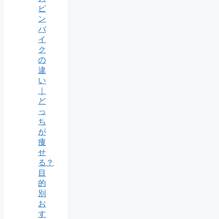
ピ
ン
バ
イ
ク
の
違
い
｜
ど
っ
ち
が
痩
せ
る？
目
的
別
お
す