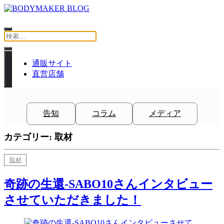
コ
BODYMAKER BLOG
ン
テ
検
検
ン
索
索:
ツ
検
へ
索
ナ
通販サイト
フ
移
メ
ビ
直営店舗
ォ
動
ニ
ゲ
ー
ュ
し
ー
ム
ー
ま
シ
を
を
す
告知
コラム
メディア
ョ
閉
開
じ
ン
く
る
カテゴリー:
取材
カ
取材
テ
ゴ
奇跡の生還-SABO10さんインタビュー
リ
させていただきました！
ー: